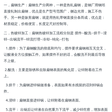
一，扁钢生产：扁钢生产分两种，一种是热轧扁钢，是钢厂用钢坯
直接轧制出扁钢，优点是生产型号范围广，侧边光滑，施工不伤
手。另一种是纵剪扁钢，就是用热轧带钢直接分条而成，优点是：
材质稳定，价格便宜，长度定尺好控制等。
二，热镀锌加工：扁钢热镀锌加工流程分别是 摆件--酸洗--烘干--浸
锌--出锅流平--锌流打理--冷却--钝化--打包
1.摆件：为了扁钢酸洗的彻底和均匀，摆件要求扁钢相互无交叉，
让酸液全方位接触工件。如果摆件不好的话，会酸洗不到最后导致
不上镀。
2.酸洗：主要是除锈和去除扁钢表面的氧化层，让锌附着在工件
上。
3.烘干：为扁钢进锌锅做准备，表面如果有水残留的话到锌锅会
炸。
4.浸锌：扁钢直接进锌锅，让锌附着在扁钢表面。
5.流平： 出锅后让锌液在自然重力下流平，减少锌疙瘩，增加表面