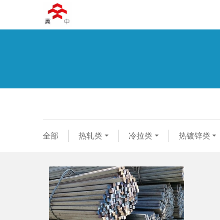
全部
热轧类
冷拉类
热镀锌类