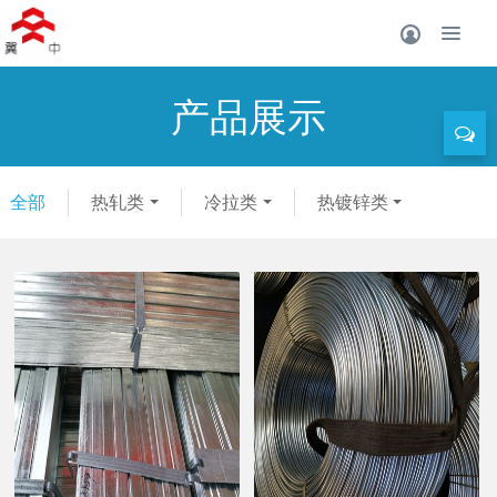
产品展示
全部
热轧类
冷拉类
热镀锌类